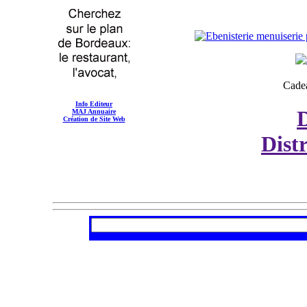
Cadea
Info Editeur
MAJ Annuaire
Création de Site Web
Dist