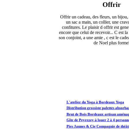
Offrir
Offrir un cadeau, des fleurs, un bijou,
un sac a main, un collier, une crava
confitures. Le plaisir d offrir est gen
encore que celui de recevoir... C est la
son conjoint, a une amie , c est le cad
de Noel plus forme
L'atelier du Yoga à Bordeaux Yoga
Distribution grossiste palettes absorba
Brut de Bois Bordeaux artisan aménag
Gîte de Peyrezey à louer 2 à 4 person
Pies Jaunes & Cie Compagnie de théâtr