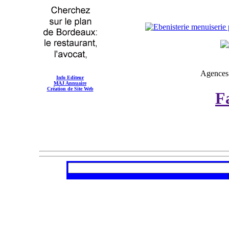
Agences 
Info Editeur
MAJ Annuaire
Création de Site Web
F