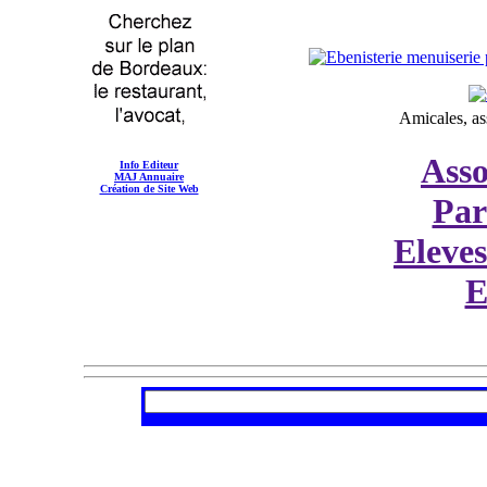
Amicales, as
Asso
Info Editeur
MAJ Annuaire
Création de Site Web
Par
Eleve
E