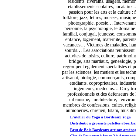
residents, riverains, usagers, membr
etablissements scolaires, locataire
passion pour les arts et la culture : 
folklore, jazz, lettres, musees, musiqu
photographie, poesie… Intervenant s
personne, la psychologie, le domaine s
familial, conjugal, jeunesse, consomma
enfance, logement, maternite, parents,
vacances… Victimes de maladies, hand
sourds… Les associations reunissent a
activites de loisirs, culture, patrimoine
bridge, arts martiaux, genealogie,
regroupent egalement specialistes et 
par les sciences, les metiers et les tech
artisanat, biologie, commerçants, com
etudiants, coproprietaires, industri
ingenieurs, medecins… On y tro
professionnels et des defenseurs de
urbanisme, l architecture, l envir
membres de confessions, cultes, relig
aumoneries, chretien, Islam, musulm
L'atelier du Yoga à Bordeaux Yoga
Distribution grossiste palettes absorba
Brut de Bois Bordeaux artisan aménag
Gîte de Peyrezey à louer 2 à 4 person