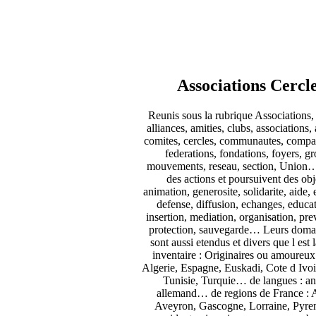
Associations Cercl
Reunis sous la rubrique Associations, i
alliances, amities, clubs, associations, 
comites, cercles, communautes, compag
federations, fondations, foyers, gro
mouvements, reseau, section, Union…
des actions et poursuivent des obje
animation, generosite, solidarite, aide, 
defense, diffusion, echanges, educat
insertion, mediation, organisation, pr
protection, sauvegarde… Leurs domai
sont aussi etendus et divers que l est l
inventaire : Originaires ou amoureux 
Algerie, Espagne, Euskadi, Cote d Ivoi
Tunisie, Turquie… de langues : an
allemand… de regions de France : A
Aveyron, Gascogne, Lorraine, Pyre