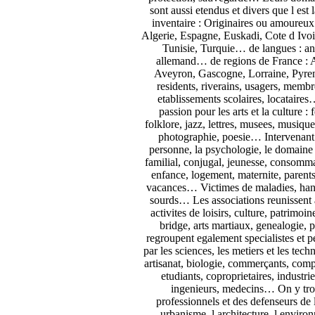
sont aussi etendus et divers que l est l
inventaire : Originaires ou amoureux 
Algerie, Espagne, Euskadi, Cote d Ivoi
Tunisie, Turquie… de langues : an
allemand… de regions de France : A
Aveyron, Gascogne, Lorraine, Pyre
residents, riverains, usagers, membr
etablissements scolaires, locataire
passion pour les arts et la culture : 
folklore, jazz, lettres, musees, musiqu
photographie, poesie… Intervenant s
personne, la psychologie, le domaine s
familial, conjugal, jeunesse, consomma
enfance, logement, maternite, parents,
vacances… Victimes de maladies, hand
sourds… Les associations reunissent a
activites de loisirs, culture, patrimoine
bridge, arts martiaux, genealogie,
regroupent egalement specialistes et 
par les sciences, les metiers et les tech
artisanat, biologie, commerçants, com
etudiants, coproprietaires, industri
ingenieurs, medecins… On y tro
professionnels et des defenseurs de
urbanisme, l architecture, l envir