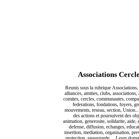
Associations Cercl
Reunis sous la rubrique Associations, i
alliances, amities, clubs, associations, 
comites, cercles, communautes, compag
federations, fondations, foyers, gro
mouvements, reseau, section, Union…
des actions et poursuivent des obje
animation, generosite, solidarite, aide, 
defense, diffusion, echanges, educat
insertion, mediation, organisation, pr
protection, sauvegarde… Leurs domai