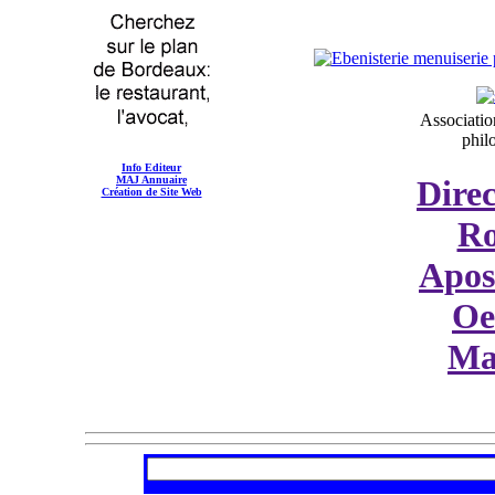
Associatio
phil
Info Editeur
MAJ Annuaire
Dire
Création de Site Web
Ro
Apos
Oe
Ma