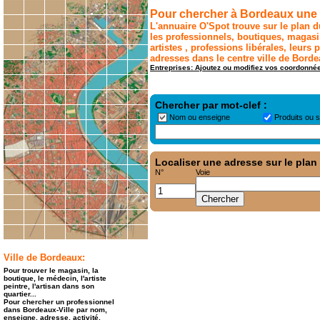
Pour chercher à Bordeaux une e
L'annuaire O'Spot trouve sur le plan d
les professionnels, boutiques, magasi
artistes , professions libérales, leurs p
adresses dans le centre ville de Borde
Entreprises: Ajoutez ou modifiez vos coordonné
Chercher par mot-clef :
Nom ou enseigne
Produits ou 
Localiser une adresse sur le plan 
N°
Voie
Ville de Bordeaux:
Pour trouver le magasin, la
boutique, le médecin, l'artiste
peintre, l'artisan dans son
quartier...
Pour chercher un professionnel
dans Bordeaux-Ville par nom,
enseigne, adresse, activité,