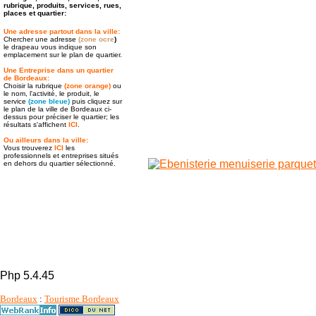
rubrique, produits, services, rues,
places et quartier:
Une adresse partout dans la ville:
Chercher une adresse
(zone ocre
)
le drapeau vous indique son
emplacement sur le plan de quartier.
Une Entreprise dans un quartier
de Bordeaux:
Choisir la rubrique
(zone orange)
ou
le nom, l'activité, le produit, le
service
(zone bleue)
puis cliquez sur
le plan de la ville de Bordeaux ci-
dessus pour préciser le quartier; les
résultats s'affichent
ICI
.
Ou ailleurs dans la ville:
Vous trouverez
ICI
les
professionnels et entreprises situés
en dehors du quartier sélectionné.
Php 5.4.45
Bordeaux
:
Tourisme Bordeaux