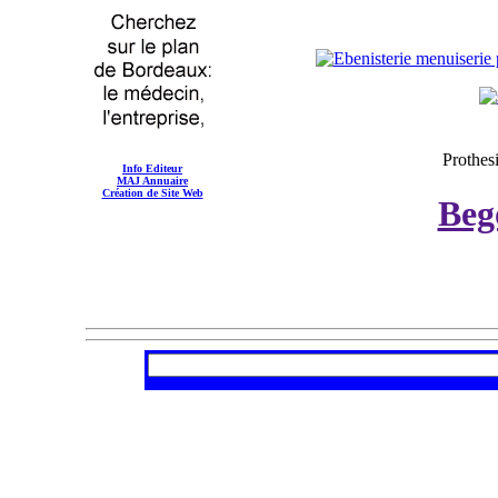
Prothesi
Info Editeur
MAJ Annuaire
Création de Site Web
Beg