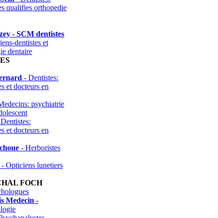
es qualifies orthopedie
ey - SCM dentistes
iens-dentistes et
ie dentaire
ES
ernard
- Dentistes:
es et docteurs en
Medecins: psychiatrie
adolescent
 Dentistes:
es et docteurs en
choue
- Herboristes
- Opticiens lunetiers
HAL FOCH
chologues
is Medecin
-
logie
Psychanalystes