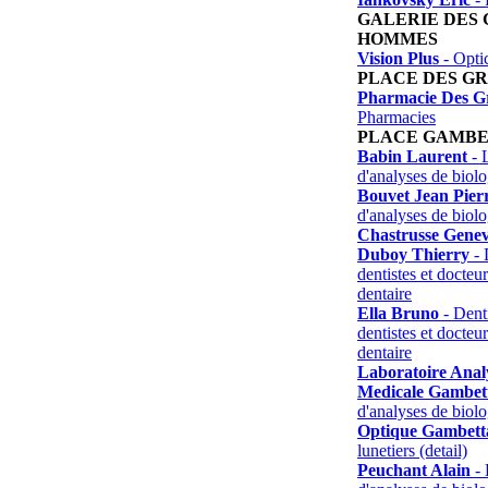
GALERIE DES
HOMMES
Vision Plus
- Optic
PLACE DES G
Pharmacie Des 
Pharmacies
PLACE GAMB
Babin Laurent
- 
d'analyses de biol
Bouvet Jean Pier
d'analyses de biol
Chastrusse Genev
Duboy Thierry
- 
dentistes et docteu
dentaire
Ella Bruno
- Denti
dentistes et docteu
dentaire
Laboratoire Analy
Medicale Gambet
d'analyses de biol
Optique Gambetta
lunetiers (detail)
Peuchant Alain
- 