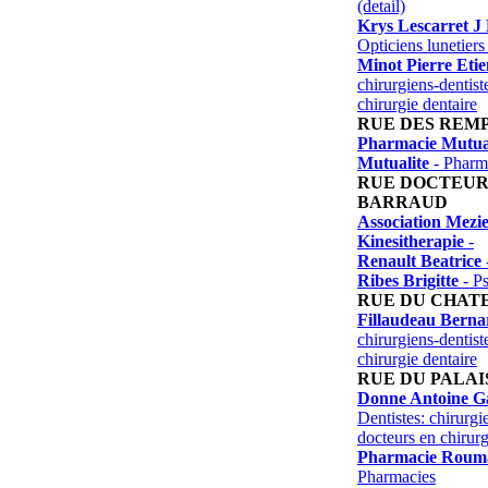
(detail)
Krys Lescarret J
Opticiens lunetiers 
Minot Pierre Eti
chirurgiens-dentist
chirurgie dentaire
RUE DES REM
Pharmacie Mutual
Mutualite
- Pharm
RUE DOCTEUR
BARRAUD
Association Mezie
Kinesitherapie
-
Renault Beatrice
Ribes Brigitte
- P
RUE DU CHAT
Fillaudeau Berna
chirurgiens-dentist
chirurgie dentaire
RUE DU PALAI
Donne Antoine G
Dentistes: chirurgie
docteurs en chirurg
Pharmacie Roumaz
Pharmacies