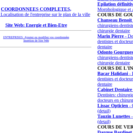
Epilation définiti
COORDONNEES COMPLETES,
Morphologique et 
Localisation de l'entreprise sur le plan de la ville
COURS DE GO
Chanseau Benoit
Site Web: Energie et Bien-Etre
chirurgiens-dentist
chirurgie dentaire
Marin Pierre
- Den
ENTREPRISES: Ajoutez ou modifiez vos coordonnées
dentistes et docteu
Insertion de Site Web
dentaire
Odonto Gourgues 
chirurgiens-dentist
chirurgie dentaire
COURS DE L'
Bacar Halidani
- 
dentistes et docteu
dentaire
Cabinet Dentaire
Dentistes: chirurgie
docteurs en chirurg
Lissac Opticien
- 
(detail)
Tauzin Lunettes
-
(detail)
COURS DE VE
Darque Bardinet