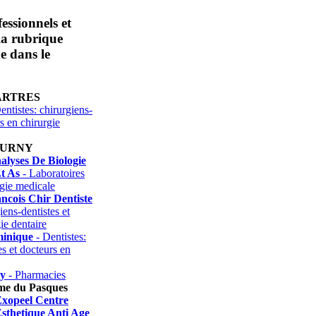
essionnels et
 la rubrique
e dans le
ARTRES
entistes: chirurgiens-
rs en chirurgie
OURNY
alyses De Biologie
t As
- Laboratoires
ogie medicale
ncois Chir Dentiste
iens-dentistes et
ie dentaire
inique
- Dentistes:
es et docteurs en
y
- Pharmacies
me du Pasques
Exopeel Centre
sthetique Anti Age