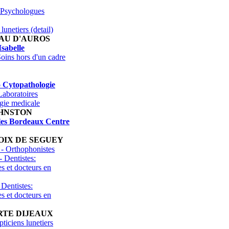
 Psychologues
lunetiers (detail)
AU D'AUROS
sabelle
oins hors d'un cadre
o Cytopathologie
Laboratoires
ogie medicale
OHNSTON
les Bordeaux Centre
OIX DE SEGUEY
- Orthophonistes
- Dentistes:
es et docteurs en
 Dentistes:
es et docteurs en
RTE DIJEAUX
ticiens lunetiers