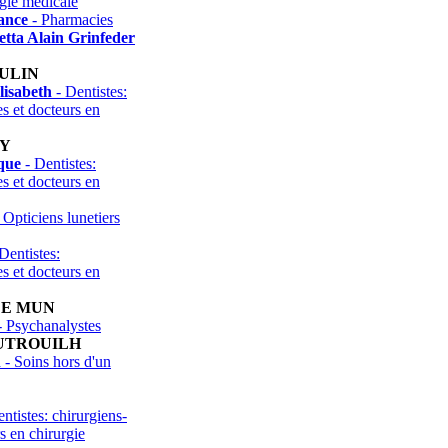
ogie medicale
ance
- Pharmacies
ta Alain Grinfeder
ULIN
lisabeth
- Dentistes:
es et docteurs en
NY
que
- Dentistes:
es et docteurs en
 Opticiens lunetiers
Dentistes:
es et docteurs en
DE MUN
 Psychanalystes
UTROUILH
n
- Soins hors d'un
ntistes: chirurgiens-
rs en chirurgie