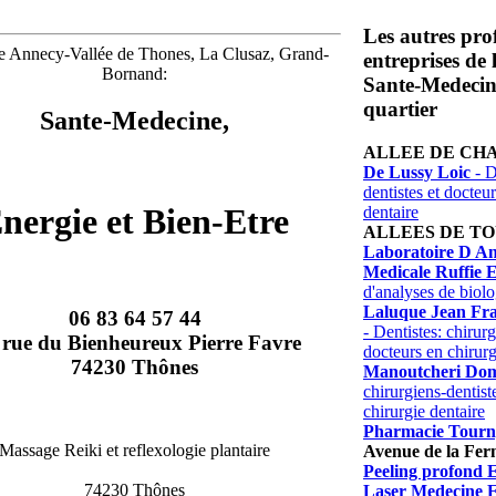
Les autres prof
e Annecy-Vallée de Thones, La Clusaz, Grand-
entreprises de
Bornand:
Sante-Medecin
quartier
Sante-Medecine,
ALLEE DE CH
De Lussy Loic
- D
dentistes et docteu
nergie et Bien-Etre
dentaire
ALLEES DE T
Laboratoire D An
Medicale Ruffie E
d'analyses de biol
Laluque Jean Fra
06 83 64 57 44
- Dentistes: chirurg
 rue du Bienheureux Pierre Favre
docteurs en chirurg
74230 Thônes
Manoutcheri Dom
chirurgiens-dentist
chirurgie dentaire
Pharmacie Tourn
Massage Reiki et reflexologie plantaire
Avenue de la Fer
Peeling profond 
74230 Thônes
Laser Medecine E