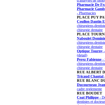
d'analyses de biol
Pharmacie De Fr
Pharmacie Gambet
- Pharmacies
PLACE PUY PA
Coullon Dantin E
chirurgiens-dentist
chirurgie dentaire
PLACE TOUR
Naboulet Domini
chirurgiens-dentist
chirurgie dentaire
Optique Tourny
-
(detail)
Perez Fabienne
- 
chirurgiens-dentist
chirurgie dentaire
RUE ALBERT 
Tricaud Chantal
-
RUE BLANC D
Ducourneau Jea
cadre reglemente
RUE BOUDET
Coat Philippe
- De
dentistes et docteu