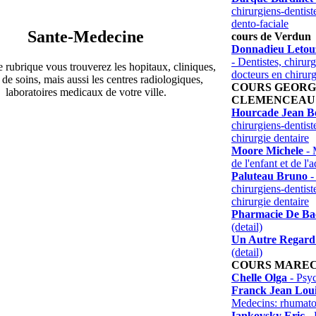
chirurgiens-dentist
dento-faciale
Sante-Medecine
cours de Verdun
Donnadieu Letouz
- Dentistes, chirurg
 rubrique vous trouverez les hopitaux, cliniques,
docteurs en chirurg
 de soins, mais aussi les centres radiologiques,
COURS GEORG
laboratoires medicaux de votre ville.
CLEMENCEAU
Hourcade Jean B
chirurgiens-dentist
chirurgie dentaire
Moore Michele
- 
de l'enfant et de l'
Paluteau Bruno
-
chirurgiens-dentist
chirurgie dentaire
Pharmacie De Ba
(detail)
Un Autre Regard
(detail)
COURS MAREC
Chelle Olga
- Psy
Franck Jean Lou
Medecins: rhumato
Iankovsky Eric
- 