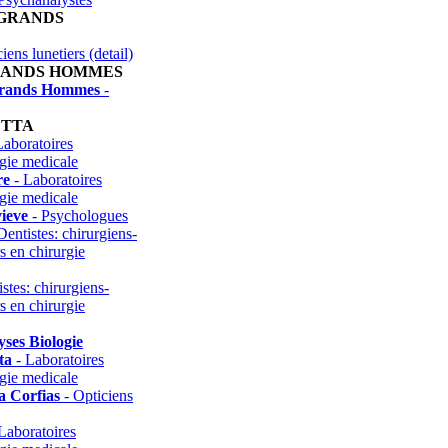
 GRANDS
iens lunetiers (detail)
RANDS HOMMES
Grands Hommes
-
ETTA
Laboratoires
ogie medicale
re
- Laboratoires
ogie medicale
ieve
- Psychologues
Dentistes: chirurgiens-
rs en chirurgie
stes: chirurgiens-
rs en chirurgie
ses Biologie
ta
- Laboratoires
ogie medicale
 Corfias
- Opticiens
Laboratoires