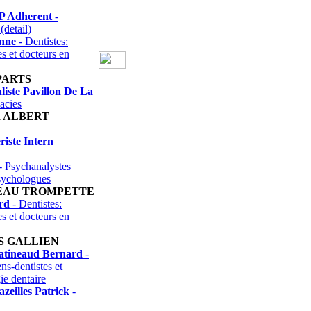
 P Adherent
-
(detail)
enne
- Dentistes:
es et docteurs en
PARTS
iste Pavillon De La
acies
 ALBERT
riste Intern
- Psychanalystes
sychologues
EAU TROMPETTE
rd
- Dentistes:
es et docteurs en
S GALLIEN
atineaud Bernard
-
ns-dentistes et
ie dentaire
eilles Patrick
-