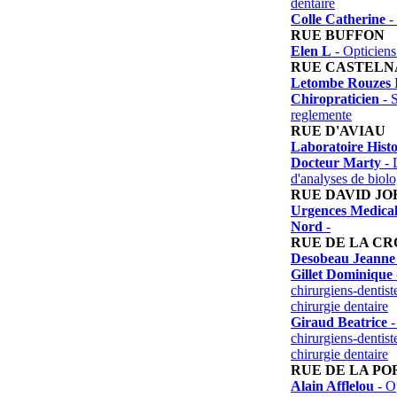
dentaire
Colle Catherine
-
RUE BUFFON
Elen L
- Opticiens 
RUE CASTELN
Letombe Rouzes I
Chiropraticien
- S
reglemente
RUE D'AVIAU
Laboratoire Hist
Docteur Marty
- 
d'analyses de biol
RUE DAVID J
Urgences Medica
Nord
-
RUE DE LA CR
Desobeau Jeanne
Gillet Dominique
chirurgiens-dentist
chirurgie dentaire
Giraud Beatrice
-
chirurgiens-dentist
chirurgie dentaire
RUE DE LA PO
Alain Afflelou
- Op