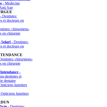
ve
- Medecine
Anti Age
URGUE
- Dentistes:
es et docteurs en
tistes: chirurgiens-
rs en chirurgie
Selarl
- Dentistes:
es et docteurs en
INTENDANCE
Dentistes: chirurgiens-
rs en chirurgie
 Intendance
-
ns-dentistes et
ie dentaire
Opticiens lunetiers
 Opticiens lunetiers
RDUN
 Scm
- Dentistes: