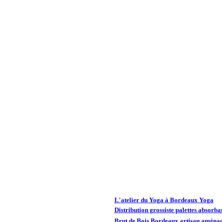
L'atelier du Yoga à Bordeaux Yoga
Distribution grossiste palettes absorba
Brut de Bois Bordeaux artisan aménag