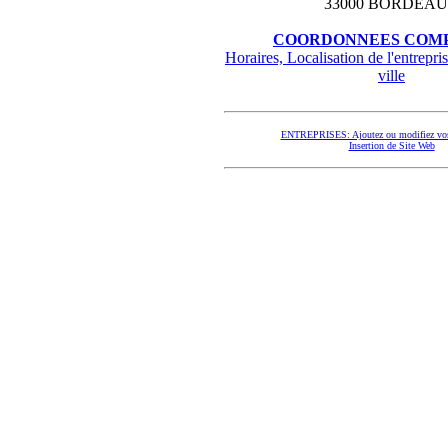
33000 BORDEA
COORDONNEES COMP
Horaires, Localisation de l'entrepris
ville
ENTREPRISES: Ajoutez ou modifiez vos
Insertion de Site Web