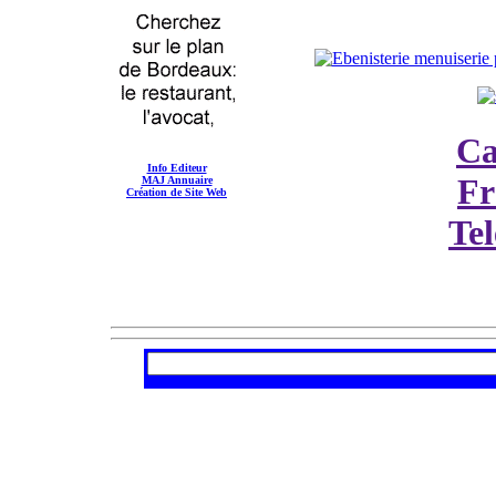
Ca
Info Editeur
Fr
MAJ Annuaire
Création de Site Web
Te