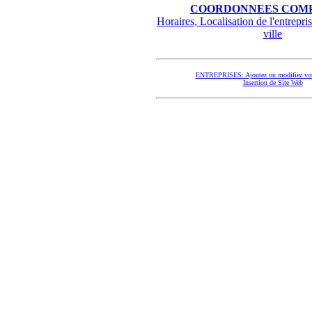
COORDONNEES COMP
Horaires, Localisation de l'entrepris
ville
ENTREPRISES: Ajoutez ou modifiez vos
Insertion de Site Web