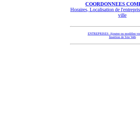
COORDONNEES COMP
Horaires, Localisation de l'entrepris
ville
ENTREPRISES: Ajoutez ou modifiez vos
Insertion de Site Web