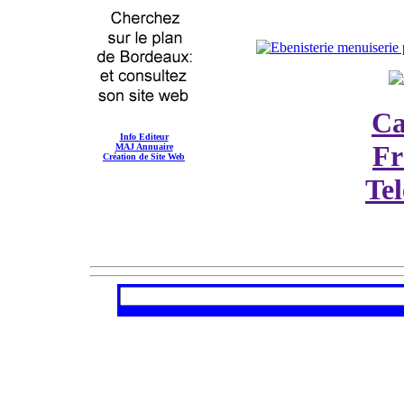
Ca
Info Editeur
Fr
MAJ Annuaire
Création de Site Web
Te