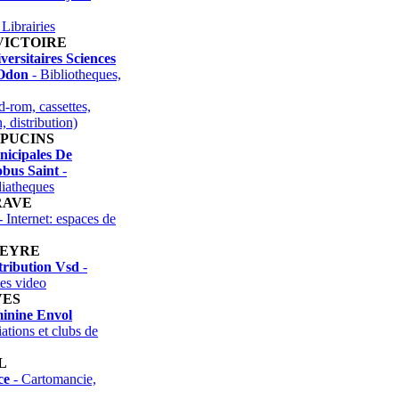
 Librairies
VICTOIRE
versitaires Sciences
Odon
- Bibliotheques,
-rom, cassettes,
, distribution)
APUCINS
nicipales De
obus Saint
-
diatheques
RAVE
- Internet: espaces de
TEYRE
tribution Vsd
-
tes video
VES
inine Envol
ations et clubs de
L
ce
- Cartomancie,