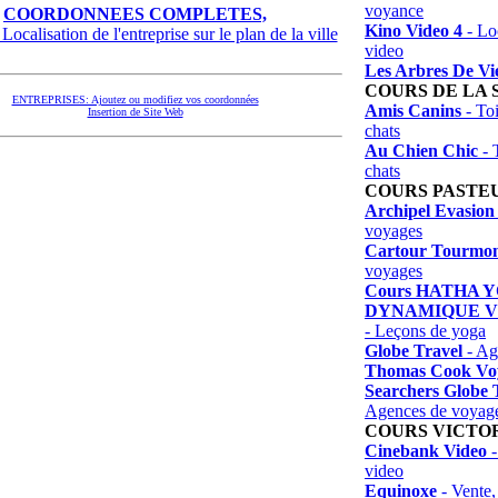
voyance
COORDONNEES COMPLETES,
Kino Video 4
- Loc
Localisation de l'entreprise sur le plan de la ville
video
Les Arbres De Vi
COURS DE LA
ENTREPRISES: Ajoutez ou modifiez vos coordonnées
Amis Canins
- Toi
Insertion de Site Web
chats
Au Chien Chic
- 
chats
COURS PASTE
Archipel Evasion
voyages
Cartour Tourmo
voyages
Cours HATHA 
DYNAMIQUE VI
- Leçons de yoga
Globe Travel
- Ag
Thomas Cook Vo
Searchers Globe 
Agences de voyag
COURS VICTO
Cinebank Video
-
video
Equinoxe
- Vente,