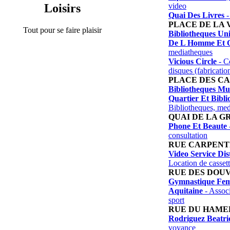
video
Loisirs
Quai Des Livres
-
PLACE DE LA 
Tout pour se faire plaisir
Bibliotheques Uni
De L Homme Et 
mediatheques
Vicious Circle
- Cd
disques (fabrication
PLACE DES C
Bibliotheques Mu
Quartier Et Bibli
Bibliotheques, me
QUAI DE LA G
Phone Et Beaute
consultation
RUE CARPEN
Video Service Dis
Location de casset
RUE DES DOU
Gymnastique Fem
Aquitaine
- Associ
sport
RUE DU HAME
Rodriguez Beatri
voyance