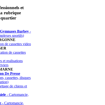
essionnels et
 la rubrique
 quartier
et Gymnases Barbey
-
mplexes sportifs)
ARGONNE
on de cassettes video
SER
ation de cassettes
s et realisations
iviers
 MARNE
ion De Presse
m, cassettes, disques
bution)
ettage de chiens et
iele
- Cartomancie,
e
- Cartomancie,