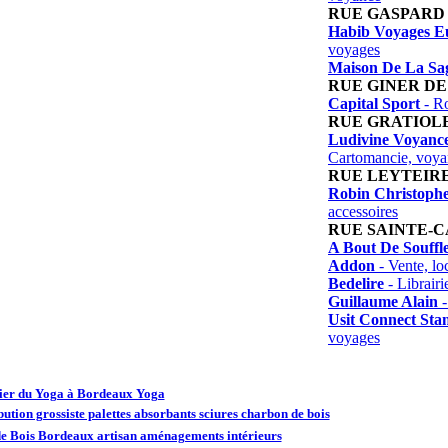
RUE GASPARD 
Habib Voyages E
voyages
Maison De La Sa
RUE GINER DE
Capital Sport
- Ro
RUE GRATIOL
Ludivine Voyance
Cartomancie, voya
RUE LEYTEIR
Robin Christoph
accessoires
RUE SAINTE-
A Bout De Souffl
Addon
- Vente, lo
Bedelire
- Librairi
Guillaume Alain
-
Usit Connect Sta
voyages
lier du Yoga à Bordeaux Yoga
bution grossiste palettes absorbants sciures charbon de bois
de Bois Bordeaux artisan aménagements intérieurs