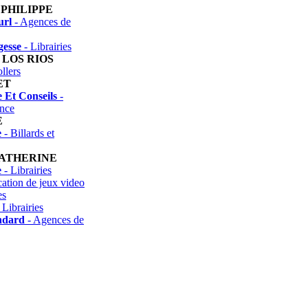
PHILIPPE
url
- Agences de
gesse
- Librairies
 LOS RIOS
llers
ET
 Et Conseils
-
nce
E
e
- Billards et
CATHERINE
e
- Librairies
cation de jeux video
es
 Librairies
ndard
- Agences de