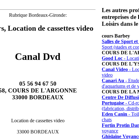
Les autres prof
Rubrique Bordeaux-Gironde:
entreprises de
Loisirs dans le
rs, Location de cassettes video
cours Barbey
Salles de Sport 
Sport (stades et co
COURS DE L'
Canal Dvd
Good Loc
- Locati
COURS DE L'Y
Canal Video
- Loc
video
Canari Au
- Etude
05 56 94 67 50
d'aquariums et de v
58, COURS DE L'ARGONNE
COURS DE LA
33000 BORDEAUX
Centre De Diffus
Portugaise
- Cd-ro
(fabrication, distri
Eden Canin
- Toil
chats
Location de cassettes video
Fortin Protin Dan
voyance
33000 BORDEAUX
Ghislaine Voyanc