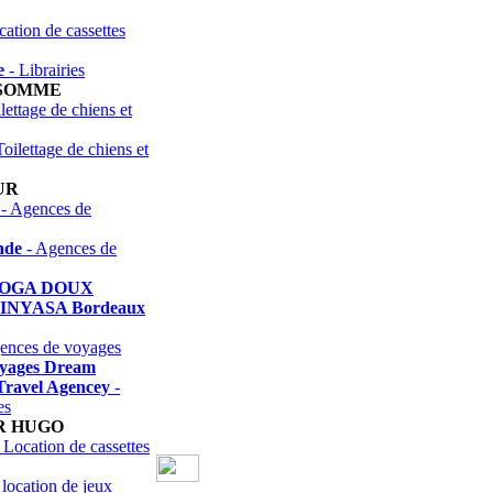
ation de cassettes
e
- Librairies
 SOMME
lettage de chiens et
Toilettage de chiens et
UR
- Agences de
nde
- Agences de
YOGA DOUX
NYASA Bordeaux
ences de voyages
yages Dream
Travel Agencey
-
es
R HUGO
 Location de cassettes
 location de jeux