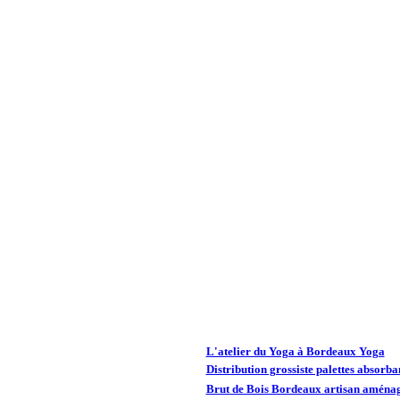
L'atelier du Yoga à Bordeaux Yoga
Distribution grossiste palettes absorba
Brut de Bois Bordeaux artisan aménag