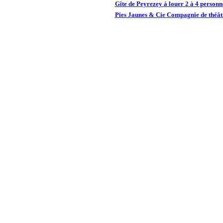
Gîte de Peyrezey à louer 2 à 4 person
Pies Jaunes & Cie Compagnie de théâtr