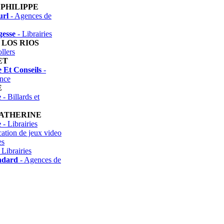
PHILIPPE
url
- Agences de
gesse
- Librairies
 LOS RIOS
llers
ET
 Et Conseils
-
nce
E
e
- Billards et
CATHERINE
e
- Librairies
cation de jeux video
es
 Librairies
ndard
- Agences de