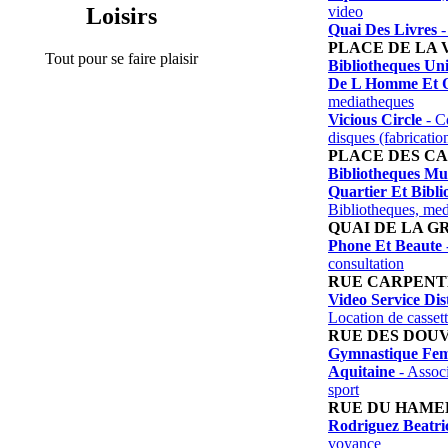
video
Loisirs
Quai Des Livres
-
PLACE DE LA 
Tout pour se faire plaisir
Bibliotheques Uni
De L Homme Et 
mediatheques
Vicious Circle
- Cd
disques (fabrication
PLACE DES C
Bibliotheques Mu
Quartier Et Bibli
Bibliotheques, me
QUAI DE LA G
Phone Et Beaute
consultation
RUE CARPEN
Video Service Dis
Location de casset
RUE DES DOU
Gymnastique Fem
Aquitaine
- Associ
sport
RUE DU HAME
Rodriguez Beatri
voyance