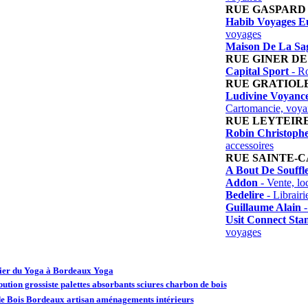
RUE GASPARD 
Habib Voyages E
voyages
Maison De La Sa
RUE GINER DE
Capital Sport
- Ro
RUE GRATIOL
Ludivine Voyance
Cartomancie, voya
RUE LEYTEIR
Robin Christoph
accessoires
RUE SAINTE-
A Bout De Souffl
Addon
- Vente, lo
Bedelire
- Librairi
Guillaume Alain
-
Usit Connect Sta
voyages
lier du Yoga à Bordeaux Yoga
bution grossiste palettes absorbants sciures charbon de bois
de Bois Bordeaux artisan aménagements intérieurs