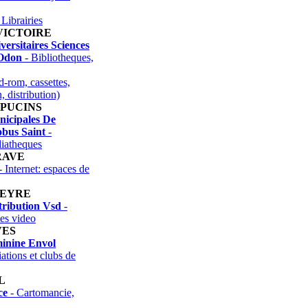
 Librairies
VICTOIRE
versitaires Sciences
Odon
- Bibliotheques,
-rom, cassettes,
, distribution)
APUCINS
nicipales De
obus Saint
-
diatheques
RAVE
- Internet: espaces de
TEYRE
tribution Vsd
-
tes video
VES
inine Envol
ations et clubs de
L
ce
- Cartomancie,