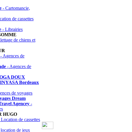
e
- Cartomancie,
ation de cassettes
e
- Librairies
 SOMME
lettage de chiens et
UR
- Agences de
nde
- Agences de
YOGA DOUX
NYASA Bordeaux
ences de voyages
yages Dream
Travel Agencey
-
es
R HUGO
 Location de cassettes
 location de jeux