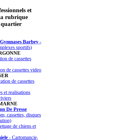
essionnels et
 la rubrique
 quartier
et Gymnases Barbey
-
mplexes sportifs)
ARGONNE
ion de cassettes
on de cassettes video
SER
ation de cassettes
s et realisations
iviers
 MARNE
ion De Presse
m, cassettes, disques
bution)
ettage de chiens et
iele
- Cartomancie,