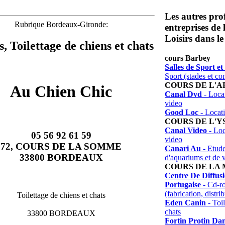
Les autres prof
Rubrique Bordeaux-Gironde:
entreprises de
Loisirs dans le
s, Toilettage de chiens et chats
cours Barbey
Salles de Sport 
Sport (stades et co
COURS DE L'
Au Chien Chic
Canal Dvd
- Locat
video
Good Loc
- Locati
COURS DE L'Y
Canal Video
- Loc
05 56 92 61 59
video
72, COURS DE LA SOMME
Canari Au
- Etude
33800 BORDEAUX
d'aquariums et de v
COURS DE LA
Centre De Diffus
Portugaise
- Cd-ro
(fabrication, distri
Toilettage de chiens et chats
Eden Canin
- Toil
chats
33800 BORDEAUX
Fortin Protin Dan