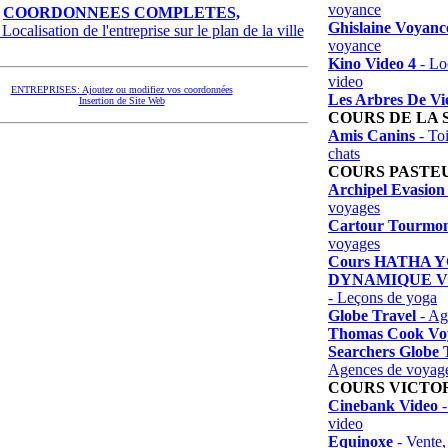
voyance
COORDONNEES COMPLETES,
Ghislaine Voyanc
Localisation de l'entreprise sur le plan de la ville
voyance
Kino Video 4
- Loc
video
ENTREPRISES: Ajoutez ou modifiez vos coordonnées
Les Arbres De Vi
Insertion de Site Web
COURS DE LA
Amis Canins
- Toi
chats
COURS PASTE
Archipel Evasion
voyages
Cartour Tourmo
voyages
Cours HATHA 
DYNAMIQUE VI
- Leçons de yoga
Globe Travel
- Ag
Thomas Cook Vo
Searchers Globe 
Agences de voyag
COURS VICTO
Cinebank Video
-
video
Equinoxe
- Vente,