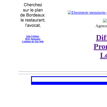
Agence
Dif
Info Editeur
MAJ Annuaire
Création de Site Web
Pro
Lo