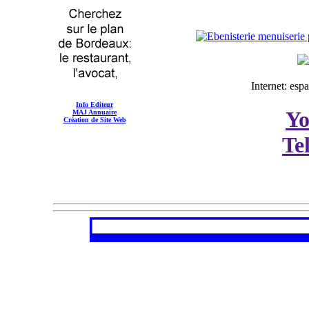
Internet: esp
Info Editeur
Yo
MAJ Annuaire
Création de Site Web
Te