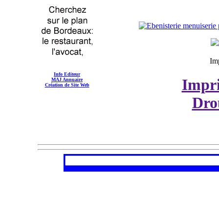
Im
Info Editeur
Impr
MAJ Annuaire
Création de Site Web
Dro