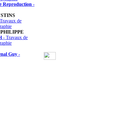
se Reproduction
-
STINS
Travaux de
raphie
PHILIPPE
l
- Travaux de
raphie
enal Guy
-