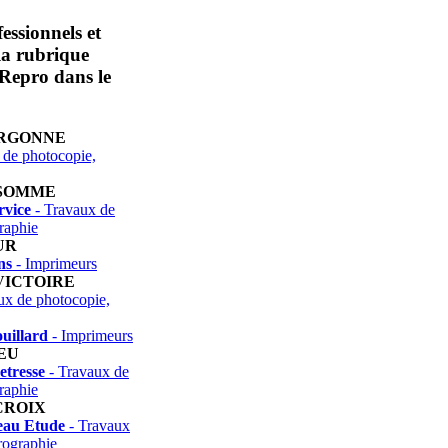
essionnels et
 la rubrique
Repro dans le
ARGONNE
 de photocopie,
 SOMME
rvice
- Travaux de
raphie
UR
ns
- Imprimeurs
VICTOIRE
ux de photocopie,
uillard
- Imprimeurs
EU
etresse
- Travaux de
raphie
CROIX
eau Etude
- Travaux
rographie