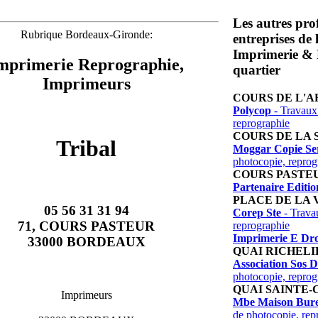
Les autres prof
Rubrique Bordeaux-Gironde:
entreprises de
Imprimerie & 
mprimerie Reprographie,
quartier
Imprimeurs
COURS DE L'
Polycop
- Travaux
reprographie
COURS DE LA
Tribal
Moggar Copie Se
photocopie, reprog
COURS PASTE
Partenaire Editio
PLACE DE LA 
05 56 31 31 94
Corep Ste
- Trava
71, COURS PASTEUR
reprographie
Imprimerie E Dro
33000 BORDEAUX
QUAI RICHELI
Association Sos D
photocopie, reprog
QUAI SAINTE-
Imprimeurs
Mbe Maison Bur
de photocopie, rep