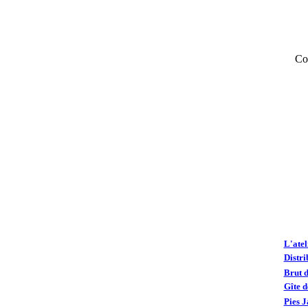
Co
L'ate
Distri
Brut 
Gîte d
Pies J