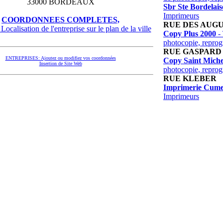
33000 BORDEAUX
Sbr Ste Bordelai
Imprimeurs
COORDONNEES COMPLETES,
RUE DES AUGU
Localisation de l'entreprise sur le plan de la ville
Copy Plus 2000
- 
photocopie, reprog
RUE GASPARD 
ENTREPRISES: Ajoutez ou modifiez vos coordonnées
Copy Saint Miche
Insertion de Site Web
photocopie, reprog
RUE KLEBER
Imprimerie Cum
Imprimeurs