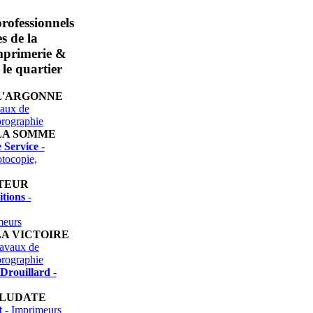
professionnels
es de la
mprimerie &
le quartier
L'ARGONNE
aux de
prographie
LA SOMME
 Service
-
tocopie,
TEUR
itions
-
meurs
LA VICTOIRE
avaux de
prographie
Drouillard
-
ALUDATE
t
- Imprimeurs