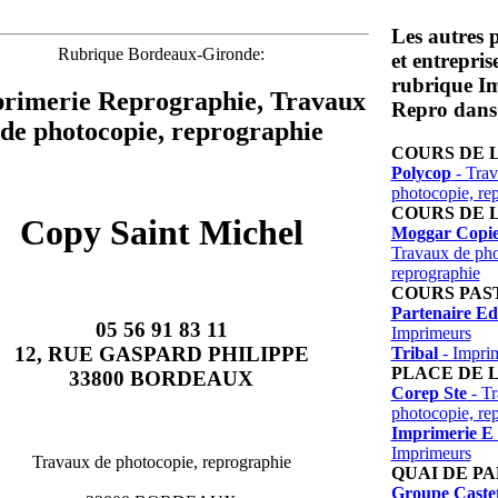
Les autres 
Rubrique Bordeaux-Gironde:
et entrepris
rubrique I
rimerie Reprographie, Travaux
Repro dans 
de photocopie, reprographie
COURS DE 
Polycop
- Trav
photocopie, re
COURS DE 
Copy Saint Michel
Moggar Copie
Travaux de pho
reprographie
COURS PAS
Partenaire Ed
05 56 91 83 11
Imprimeurs
12, RUE GASPARD PHILIPPE
Tribal
- Impri
PLACE DE 
33800 BORDEAUX
Corep Ste
- Tr
photocopie, re
Imprimerie E 
Imprimeurs
Travaux de photocopie, reprographie
QUAI DE P
Groupe Caste