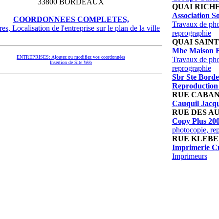
33800 BORDEAUX
QUAI RICH
Association So
COORDONNEES COMPLETES,
Travaux de pho
es, Localisation de l'entreprise sur le plan de la ville
reprographie
QUAI SAIN
Mbe Maison 
ENTREPRISES: Ajoutez ou modifiez vos coordonnées
Travaux de pho
Insertion de Site Web
reprographie
Sbr Ste Borde
Reproduction
RUE CABA
Cauquil Jacq
RUE DES A
Copy Plus 20
photocopie, re
RUE KLEBE
Imprimerie C
Imprimeurs