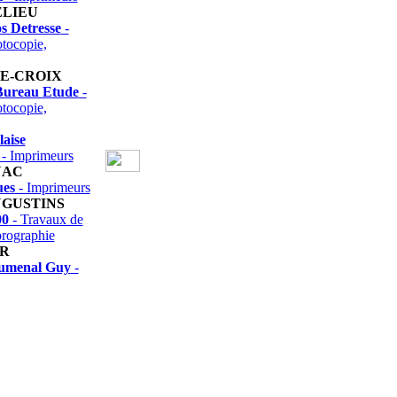
ELIEU
s Detresse
-
tocopie,
TE-CROIX
Bureau Etude
-
tocopie,
laise
- Imprimeurs
NAC
ues
- Imprimeurs
UGUSTINS
00
- Travaux de
prographie
R
umenal Guy
-