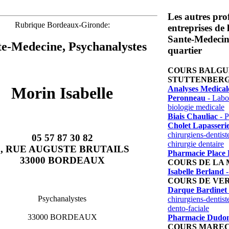
Les autres prof
Rubrique Bordeaux-Gironde:
entreprises de
Sante-Medecin
te-Medecine, Psychanalystes
quartier
COURS BALGU
STUTTENBER
Morin Isabelle
Analyses Medical
Peronneau
- Labor
biologie medicale
Biais Chauliac
- P
Cholet Lapasseri
chirurgiens-dentist
05 57 87 30 82
chirurgie dentaire
8, RUE AUGUSTE BRUTAILS
Pharmacie Place 
33000 BORDEAUX
COURS DE LA
Isabelle Berland
-
COURS DE VE
Darque Bardinet
Psychanalystes
chirurgiens-dentist
dento-faciale
33000 BORDEAUX
Pharmacie Dudon
COURS MAREC