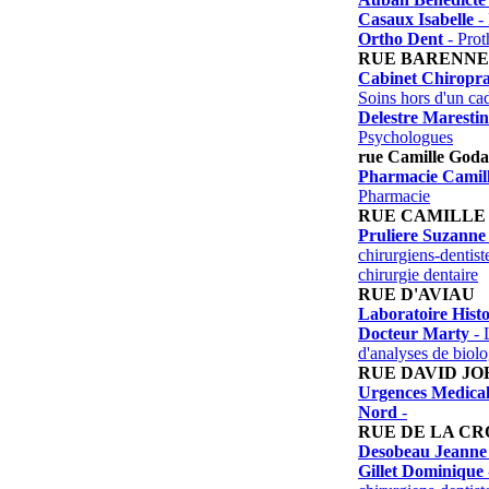
Casaux Isabelle
- 
Ortho Dent
- Prot
RUE BARENNE
Cabinet Chiropra
Soins hors d'un ca
Delestre Maresti
Psychologues
rue Camille God
Pharmacie Camil
Pharmacie
RUE CAMILLE
Pruliere Suzanne
chirurgiens-dentist
chirurgie dentaire
RUE D'AVIAU
Laboratoire Hist
Docteur Marty
- 
d'analyses de biol
RUE DAVID J
Urgences Medica
Nord
-
RUE DE LA CR
Desobeau Jeanne
Gillet Dominique