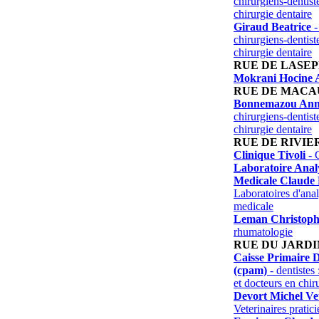
chirurgiens-dentist
chirurgie dentaire
Giraud Beatrice
-
chirurgiens-dentist
chirurgie dentaire
RUE DE LASEP
Mokrani Hocine 
RUE DE MACA
Bonnemazou Ann
chirurgiens-dentist
chirurgie dentaire
RUE DE RIVIE
Clinique Tivoli
- C
Laboratoire Analy
Medicale Claude
Laboratoires d'anal
medicale
Leman Christoph
rhumatologie
RUE DU JARDI
Caisse Primaire 
(cpam)
- dentistes 
et docteurs en chir
Devort Michel Ve
Veterinaires pratici