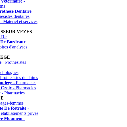
Veterinaire
-
ens
rothese Dentaire
esistes dentaires
- Materiel et services
ESSEUR VEZES
n De
 De Bordeaux
ires d'analyses
DEGE
e
- Prothesistes
ychologues
Prothesistes dentaires
audege
- Pharmacies
 Croix
- Pharmacies
e
- Pharmacies
GE
Sages-femmes
te De Retraite
-
 etablissements prives
ve Moumein
-