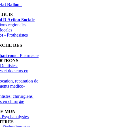
lat Ballon
-
LOUIS
 D Action Sociale
ions regionales,
locales
ot
- Prothesistes
RCHE DES
hartrons
- Pharmacie
ARTRONS
Dentistes:
es et docteurs en
ocation, reparation de
uments medico-
tistes: chirurgiens-
rs en chirurgie
DE MUN
 Psychanalystes
ITRES
- Orthophonistes