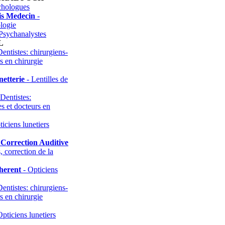
chologues
is Medecin
-
logie
Psychanalystes
L
entistes: chirurgiens-
rs en chirurgie
etterie
- Lentilles de
Dentistes:
es et docteurs en
iciens lunetiers
s Correction Auditive
, correction de la
herent
- Opticiens
entistes: chirurgiens-
rs en chirurgie
pticiens lunetiers