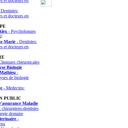
es et docteurs en
 Dentistes:
es et docteurs en
PE
Alex
- Psychologues
U
e Marie
- Dentistes:
es et docteurs en
RE
liniques chirurgicales
se Biologie
 Mathieu
-
yses de biologie
e
- Medecins:
N PUBLIC
D'assurance Maladie
: chirurgiens-dentistes
urgie dentaire
terinaire
-
ens