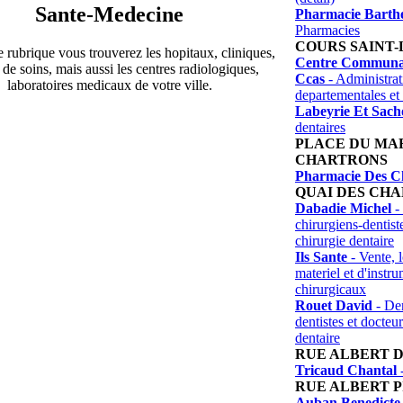
Sante-Medecine
Pharmacie Barthe
Pharmacies
COURS SAINT-
 rubrique vous trouverez les hopitaux, cliniques,
Centre Communal
 de soins, mais aussi les centres radiologiques,
Ccas
- Administrat
laboratoires medicaux de votre ville.
departementales et 
Labeyrie Et Sach
dentaires
PLACE DU MA
CHARTRONS
Pharmacie Des C
QUAI DES CH
Dabadie Michel
- 
chirurgiens-dentist
chirurgie dentaire
Ils Sante
- Vente, l
materiel et d'instr
chirurgicaux
Rouet David
- Den
dentistes et docteu
dentaire
RUE ALBERT 
Tricaud Chantal
-
RUE ALBERT P
Auban Benedicte