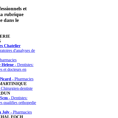
essionnels et
 la rubrique
e dans le
ERIE
G
es Chatelier
atoires d'analyses de
harmacies
e Helene
- Dentistes:
es et docteurs en
Picard
- Pharmacies
 MARTINIQUE
 Chirurgien-dentiste
RDUN
 Scm
- Dentistes:
es qualifies orthopedie
 Joly
- Pharmacies
HAL FOCH