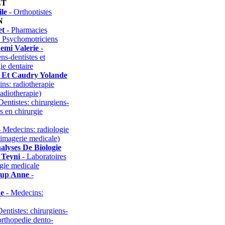
ET
le
- Orthoptistes
N
et
- Pharmacies
 Psychomotriciens
emi Valerie
-
ns-dentistes et
ie dentaire
 Et Caudry Yolande
ns: radiotherapie
adiotherapie)
Dentistes: chirurgiens-
rs en chirurgie
 Medecins: radiologie
 imagerie medicale)
alyses De Biologie
 Teyni
- Laboratoires
ogie medicale
oup Anne
-
e
- Medecins:
entistes: chirurgiens-
 orthopedie dento-