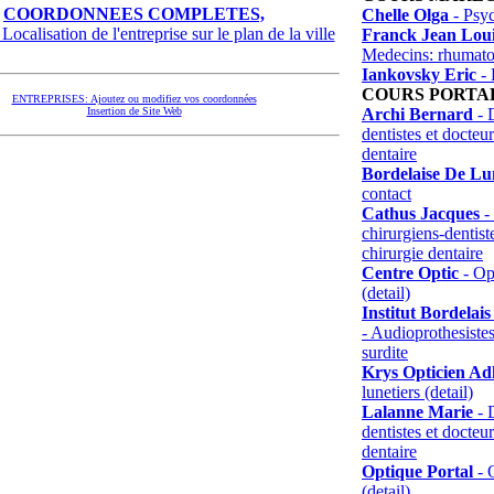
COORDONNEES COMPLETES,
Chelle Olga
- Psy
Localisation de l'entreprise sur le plan de la ville
Franck Jean Lou
Medecins: rhumato
Iankovsky Eric
- 
COURS PORTA
ENTREPRISES: Ajoutez ou modifiez vos coordonnées
Archi Bernard
- D
Insertion de Site Web
dentistes et docteu
dentaire
Bordelaise De Lun
contact
Cathus Jacques
- 
chirurgiens-dentist
chirurgie dentaire
Centre Optic
- Opt
(detail)
Institut Bordelai
- Audioprothesistes
surdite
Krys Opticien Ad
lunetiers (detail)
Lalanne Marie
- D
dentistes et docteu
dentaire
Optique Portal
- O
(detail)