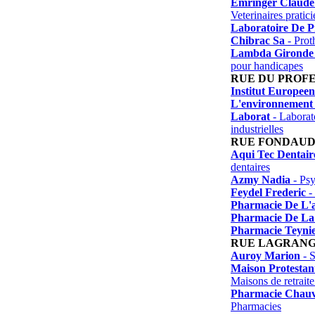
Emringer Claude 
Veterinaires pratici
Laboratoire De P
Chibrac Sa
- Proth
Lambda Gironde
pour handicapes
RUE DU PROF
Institut Europee
L'environnement
Laborat
- Laborato
industrielles
RUE FONDAU
Aqui Tec Dentair
dentaires
Azmy Nadia
- Ps
Feydel Frederic
- 
Pharmacie De L'
Pharmacie De La
Pharmacie Teyni
RUE LAGRAN
Auroy Marion
- 
Maison Protestan
Maisons de retraite
Pharmacie Chau
Pharmacies