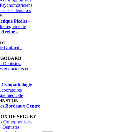
Psychomotriciens
hesistes dentaires
S
ctique Picolet
-
dre reglemente
n Regine
-
ard
le Godard
-
 GODARD
- Dentistes:
es et docteurs en
o Cytopathologie
Laboratoires
ogie medicale
OHNSTON
les Bordeaux Centre
OIX DE SEGUEY
- Orthophonistes
- Dentistes: