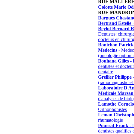
RUE MALLER
Colotte Marie Odi
RUE MANDRO
Bargues Chastan
Bertrand Estelle
-
Beylot Bernard R
Dentistes: chirurgie
docteurs en chirurg
Bonichon Patrick
Medecins
- Medeci
(oncologie option r
Bouhana Gilles
- 
dentistes et docteu
dentaire
Grellier Philippe
-
(radiodiagnostic et
Laboratoire D An
Medicale Marsan
d'analyses de biol
Lamothe Cornel
Orthophonistes
Leman Christoph
rhumatologie
Pourrat Frank
- D
dentistes qualifies