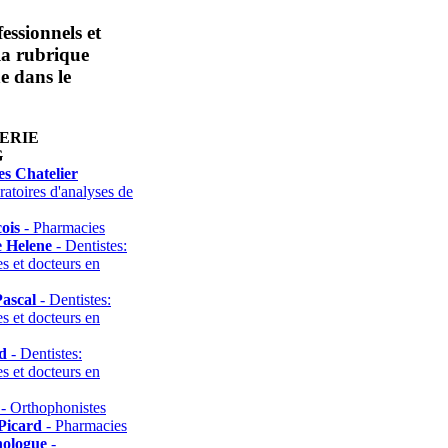
essionnels et
 la rubrique
e dans le
ERIE
G
es Chatelier
atoires d'analyses de
ois
- Pharmacies
e Helene
- Dentistes:
es et docteurs en
Pascal
- Dentistes:
es et docteurs en
d
- Dentistes:
es et docteurs en
- Orthophonistes
Picard
- Pharmacies
hologue
-