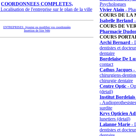
COORDONNEES COMPLETES,
Psychologues
Localisation de l'entreprise sur le plan de la ville
Vivier Alain
- Pha
COURS DE LA
Isabelle Berland
-
COURS DE VE
ENTREPRISES: Ajoutez ou modifiez vos coordonnées
Pharmacie Dudon
Insertion de Site Web
COURS PORTA
Archi Bernard
- D
dentistes et docteu
dentaire
Bordelaise De Lun
contact
Cathus Jacques
- 
chirurgiens-dentist
chirurgie dentaire
Centre Optic
- Opt
(detail)
Institut Bordelai
- Audioprothesistes
surdite
Krys Opticien Ad
lunetiers (detail)
Lalanne Marie
- D
dentistes et docteu
dentaire