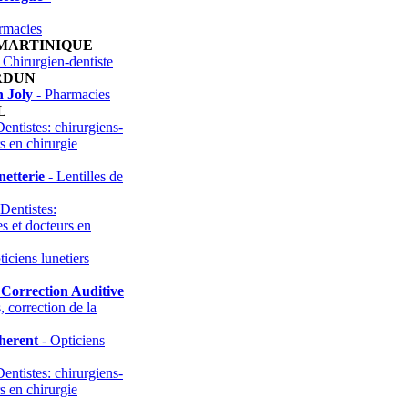
rmacies
 MARTINIQUE
 Chirurgien-dentiste
RDUN
 Joly
- Pharmacies
L
entistes: chirurgiens-
rs en chirurgie
etterie
- Lentilles de
Dentistes:
es et docteurs en
iciens lunetiers
s Correction Auditive
, correction de la
herent
- Opticiens
entistes: chirurgiens-
rs en chirurgie