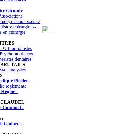
ite Gironde
Associations
raide, d'action sociale
tistes: chirurgiens-
rs en chirurgie
ITRES
- Orthophonistes
Psychomotriciens
hesistes dentaires
 BRUTAILS
sychanalystes
S
ctique Picolet
-
dre reglemente
n Regine
-
 CLAUDEL
e Counord
-
ard
le Godard
-