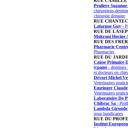
RUE CAMILLE
Pruliere Suzanne
chirurgiens-dentist
chirurgie dentaire
RUE CHANTEC
Lafargue Guy
- P
RUE DE LASEP
Mokrani Hocine 
RUE DES FRE
Pharmacie Centr
Pharmacies
RUE DU JARDI
Caisse Primaire 
(cpam)
- dentistes 
et docteurs en chir
Devort Michel Ve
Veterinaires pratici
Emringer Claude 
Veterinaires pratici
Laboratoire De P
Chibrac Sa
- Proth
Lambda Gironde
pour handicapes
RUE DU PROF
Institut Europee