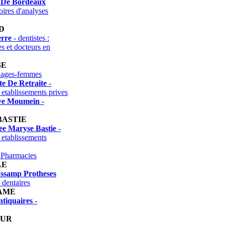
 De Bordeaux
ires d'analyses
D
erre
- dentistes :
es et docteurs en
GE
Sages-femmes
te De Retraite
-
 etablissements prives
ve Moumein
-
BASTIE
ee Maryse Bastie
-
 etablissements
 Pharmacies
LE
ssamp Protheses
 dentaires
AME
tiquaires
-
AUR