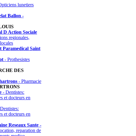
pticiens lunetiers
lat Ballon
-
LOUIS
 D Action Sociale
ions regionales,
locales
t Paramedical Saint
ot
- Prothesistes
RCHE DES
hartrons
- Pharmacie
ARTRONS
e
- Dentistes:
es et docteurs en
Dentistes:
es et docteurs en
aine Reseaux Sante
-
ocation, reparation de
uments medico-