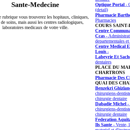
Sante-Medecine
Optique Portal
- O
(detail)
Pharmacie Barthe
 rubrique vous trouverez les hopitaux, cliniques,
Pharmacies
 de soins, mais aussi les centres radiologiques,
COURS SAINT-
laboratoires medicaux de votre ville.
Centre Communal
Ccas
- Administrat
departementales et 
Centre Medical E
Louis
-
Labeyrie Et Sach
dentaires
PLACE DU MA
CHARTRONS
Pharmacie Des C
QUAI DES CH
Benzekri Ghizlan
chirurgiens-dentist
chirurgie dentaire
Dabadie Michel
- 
chirurgiens-dentist
chirurgie dentaire
Federation Aquit
Ils Sante
- Vente, l
materiel et d'instr