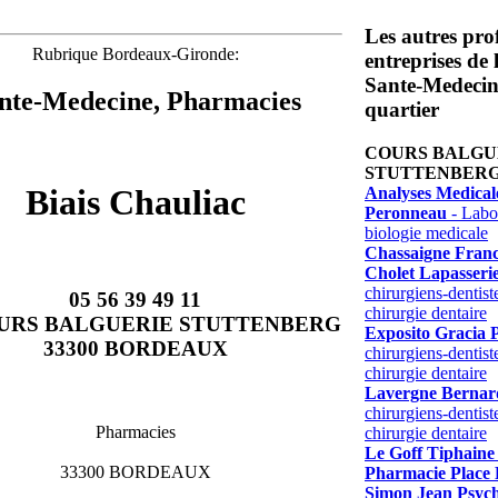
Les autres prof
Rubrique Bordeaux-Gironde:
entreprises de
Sante-Medecin
nte-Medecine, Pharmacies
quartier
COURS BALGU
STUTTENBER
Biais Chauliac
Analyses Medical
Peronneau
- Labor
biologie medicale
Chassaigne Franc
Cholet Lapasseri
chirurgiens-dentist
05 56 39 49 11
chirurgie dentaire
OURS BALGUERIE STUTTENBERG
Exposito Gracia 
33300 BORDEAUX
chirurgiens-dentist
chirurgie dentaire
Lavergne Bernar
chirurgiens-dentist
Pharmacies
chirurgie dentaire
Le Goff Tiphaine
33300 BORDEAUX
Pharmacie Place 
Simon Jean Psyc