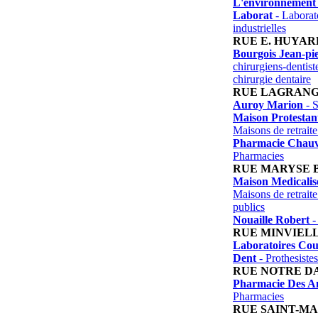
L'environnement
Laborat
- Laborato
industrielles
RUE E. HUYAR
Bourgois Jean-pi
chirurgiens-dentist
chirurgie dentaire
RUE LAGRAN
Auroy Marion
- 
Maison Protestan
Maisons de retraite
Pharmacie Chau
Pharmacies
RUE MARYSE 
Maison Medicalis
Maisons de retraite
publics
Nouaille Robert
-
RUE MINVIEL
Laboratoires Cou
Dent
- Prothesistes
RUE NOTRE D
Pharmacie Des An
Pharmacies
RUE SAINT-M