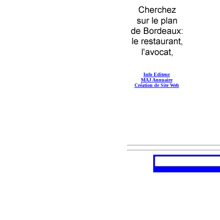
Info Editeur
MAJ Annuaire
Création de Site Web