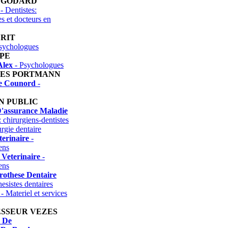
 GODARD
- Dentistes:
es et docteurs en
RIT
sychologues
PE
Alex
- Psychologues
RES PORTMANN
e Counord
-
N PUBLIC
D'assurance Maladie
: chirurgiens-dentistes
urgie dentaire
terinaire
-
ens
Veterinaire
-
ens
rothese Dentaire
esistes dentaires
- Materiel et services
ESSEUR VEZES
n De