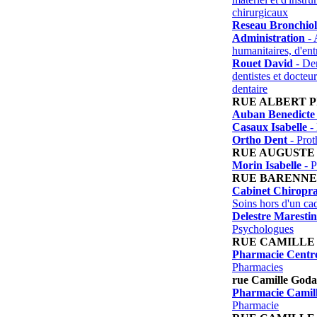
chirurgicaux
Reseau Bronchiol
Administration
- 
humanitaires, d'ent
Rouet David
- Den
dentistes et docteu
dentaire
RUE ALBERT P
Auban Benedicte
Casaux Isabelle
- 
Ortho Dent
- Prot
RUE AUGUSTE
Morin Isabelle
- P
RUE BARENNE
Cabinet Chiropra
Soins hors d'un ca
Delestre Maresti
Psychologues
RUE CAMILLE
Pharmacie Centr
Pharmacies
rue Camille God
Pharmacie Camil
Pharmacie