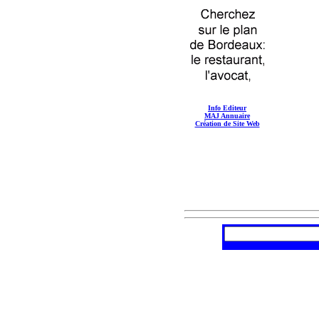
Info Editeur
MAJ Annuaire
Création de Site Web