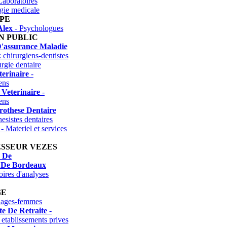
Laboratoires
ogie medicale
PE
Alex
- Psychologues
N PUBLIC
D'assurance Maladie
: chirurgiens-dentistes
urgie dentaire
terinaire
-
ens
Veterinaire
-
ens
rothese Dentaire
esistes dentaires
- Materiel et services
ESSEUR VEZES
n De
 De Bordeaux
ires d'analyses
GE
Sages-femmes
te De Retraite
-
 etablissements prives