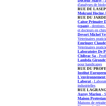
Docteur Marty
- 
d'analyses de biol
RUE DE LASEP
Mokrani Hocine 
RUE DU JARDI
Caisse Primaire 
(cpam)
- dentistes 
et docteurs en chir
Devort Michel Ve
Veterinaires pratici
Emringer Claude 
Veterinaires pratici
Laboratoire De P
Chibrac Sa
- Proth
Lambda Gironde
pour handicapes
RUE DU PROF
Institut Europee
L'environnement
Laborat
- Laborato
industrielles
RUE LAGRAN
Auroy Marion
- 
Maison Protestan
Maisons de retraite