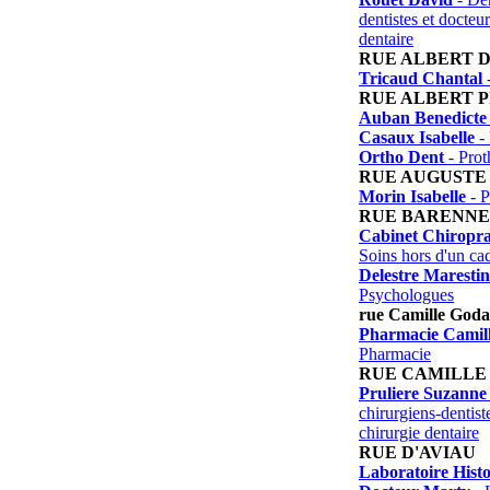
dentistes et docteu
dentaire
RUE ALBERT 
Tricaud Chantal
-
RUE ALBERT P
Auban Benedicte
Casaux Isabelle
- 
Ortho Dent
- Prot
RUE AUGUSTE
Morin Isabelle
- P
RUE BARENNE
Cabinet Chiropra
Soins hors d'un ca
Delestre Maresti
Psychologues
rue Camille God
Pharmacie Camil
Pharmacie
RUE CAMILLE
Pruliere Suzanne
chirurgiens-dentist
chirurgie dentaire
RUE D'AVIAU
Laboratoire Hist