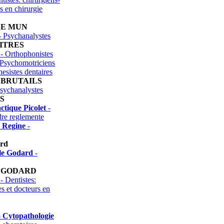
rs en chirurgie
DE MUN
 Psychanalystes
ITRES
- Orthophonistes
Psychomotriciens
hesistes dentaires
 BRUTAILS
sychanalystes
S
ctique Picolet
-
dre reglemente
n Regine
-
ard
le Godard
-
 GODARD
- Dentistes:
es et docteurs en
o Cytopathologie