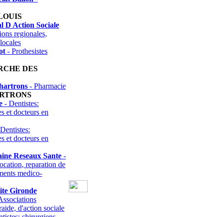
LOUIS
 D Action Sociale
ions regionales,
locales
ot
- Prothesistes
RCHE DES
hartrons
- Pharmacie
ARTRONS
e
- Dentistes:
es et docteurs en
Dentistes:
es et docteurs en
aine Reseaux Sante
-
ocation, reparation de
uments medico-
ite Gironde
Associations
raide, d'action sociale
tistes: chirurgiens-