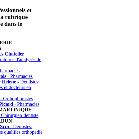
essionnels et
 la rubrique
e dans le
ERIE
G
es Chatelier
atoires d'analyses de
harmacies
ois
- Pharmacies
e Helene
- Dentistes:
es et docteurs en
- Orthophonistes
Picard
- Pharmacies
 MARTINIQUE
 Chirurgien-dentiste
RDUN
 Scm
- Dentistes:
es qualifies orthopedie