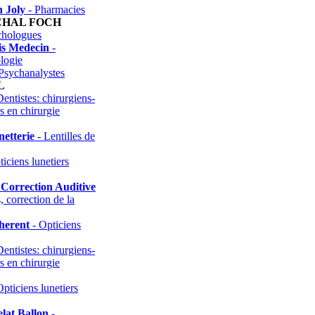
 Joly
- Pharmacies
HAL FOCH
chologues
is Medecin
-
logie
Psychanalystes
L
entistes: chirurgiens-
rs en chirurgie
etterie
- Lentilles de
iciens lunetiers
s Correction Auditive
, correction de la
herent
- Opticiens
entistes: chirurgiens-
rs en chirurgie
pticiens lunetiers
lat Ballon
-