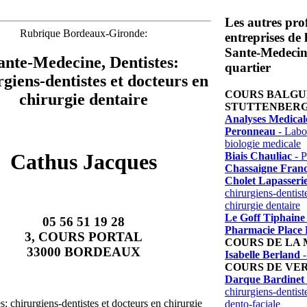
Les autres prof
Rubrique Bordeaux-Gironde:
entreprises de
Sante-Medecin
ante-Medecine, Dentistes:
quartier
rgiens-dentistes et docteurs en
COURS BALGU
chirurgie dentaire
STUTTENBER
Analyses Medical
Peronneau
- Labor
biologie medicale
Cathus Jacques
Biais Chauliac
- P
Chassaigne Franc
Cholet Lapasseri
chirurgiens-dentist
chirurgie dentaire
Le Goff Tiphaine
05 56 51 19 28
Pharmacie Place 
3, COURS PORTAL
COURS DE LA
33000 BORDEAUX
Isabelle Berland
-
COURS DE VE
Darque Bardinet
chirurgiens-dentist
s: chirurgiens-dentistes et docteurs en chirurgie
dento-faciale