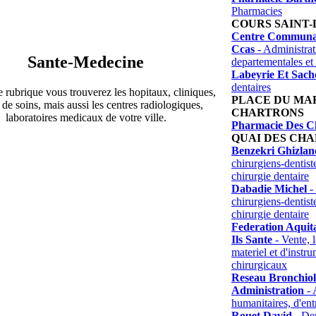
Pharmacies
COURS SAINT-
Centre Communal
Ccas
- Administrat
Sante-Medecine
departementales et 
Labeyrie Et Sach
dentaires
 rubrique vous trouverez les hopitaux, cliniques,
PLACE DU MA
 de soins, mais aussi les centres radiologiques,
CHARTRONS
laboratoires medicaux de votre ville.
Pharmacie Des C
QUAI DES CH
Benzekri Ghizlan
chirurgiens-dentist
chirurgie dentaire
Dabadie Michel
- 
chirurgiens-dentist
chirurgie dentaire
Federation Aquit
Ils Sante
- Vente, l
materiel et d'instr
chirurgicaux
Reseau Bronchiol
Administration
- 
humanitaires, d'ent
Rouet David
- Den