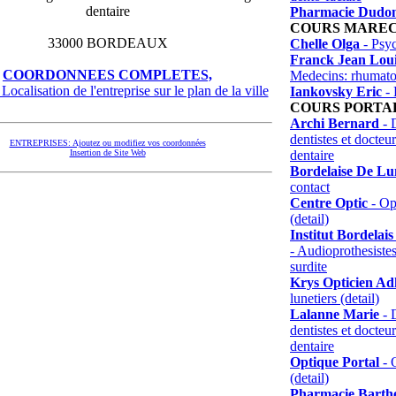
dentaire
Pharmacie Dudon
COURS MAREC
33000 BORDEAUX
Chelle Olga
- Psy
Franck Jean Lou
COORDONNEES COMPLETES,
Medecins: rhumato
Localisation de l'entreprise sur le plan de la ville
Iankovsky Eric
- 
COURS PORTA
Archi Bernard
- D
dentistes et docteu
ENTREPRISES: Ajoutez ou modifiez vos coordonnées
dentaire
Insertion de Site Web
Bordelaise De Lun
contact
Centre Optic
- Opt
(detail)
Institut Bordelai
- Audioprothesistes
surdite
Krys Opticien Ad
lunetiers (detail)
Lalanne Marie
- D
dentistes et docteu
dentaire
Optique Portal
- O
(detail)
Pharmacie Barthe