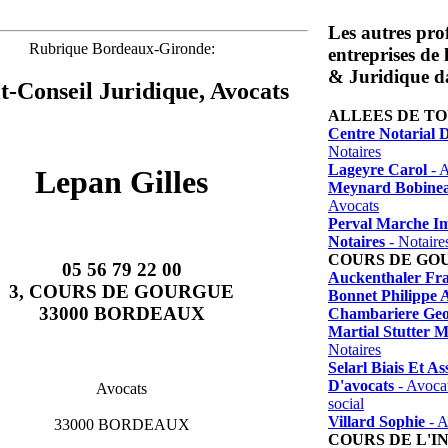
Les autres prof
Rubrique Bordeaux-Gironde:
entreprises de
& Juridique da
t-Conseil Juridique, Avocats
ALLEES DE T
Centre Notarial D
Notaires
Lageyre Carol
- A
Lepan Gilles
Meynard Bobinea
Avocats
Perval Marche Im
Notaires
- Notaire
COURS DE GO
05 56 79 22 00
Auckenthaler Fr
3, COURS DE GOURGUE
Bonnet Philippe 
33000 BORDEAUX
Chambariere Geo
Martial Stutter M
Notaires
Selarl Biais Et As
D'avocats
- Avocat
Avocats
social
Villard Sophie
- A
33000 BORDEAUX
COURS DE L'