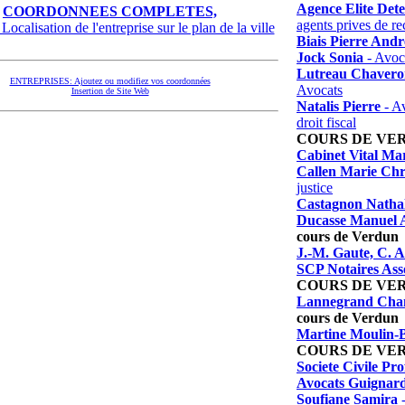
Agence Elite Dete
COORDONNEES COMPLETES,
agents prives de r
Localisation de l'entreprise sur le plan de la ville
Biais Pierre Andr
Jock Sonia
- Avoc
Lutreau Chavero
ENTREPRISES: Ajoutez ou modifiez vos coordonnées
Avocats
Insertion de Site Web
Natalis Pierre
- Av
droit fiscal
COURS DE VE
Cabinet Vital Mar
Callen Marie Chr
justice
Castagnon Nathal
Ducasse Manuel 
cours de Verdun
J.-M. Gaute, C. 
SCP Notaires Ass
COURS DE VE
Lannegrand Chan
cours de Verdun
Martine Moulin-
COURS DE VE
Societe Civile Pro
Avocats Guignar
Soufiane Samira
-