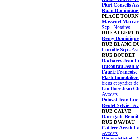
Pluri Conseils As
Ruan Dominique
PLACE TOUR
Massenet Marcard
Scp
- Notaires
RUE ALBERT 
Remy Dominique
RUE BLANC D
Cornille Scp
- Avo
RUE BOUDET
Dacharry Jean Fr
Ducourau Jean 
Faurie Francoise
Flash Immobilier
biens et syndics de
Gonthier Jean Ch
Avocats
Poinsot Jean Luc
Reulet Sylvie
- Av
RUE CALVE
Darrigade Benoit
RUE D'AVIAU
Caillere Arrait 
Avocats
Dignac Michel
- A