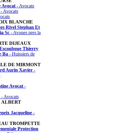
URSE
e Avocat
- Avocats
- Avocats
ocats
ROIX BLANCHE
es Rivel Stephan Et
ia Sc
- Avoues pres la
RTE DIJEAUX
e Escouboue Thierry
e Ba
- Huissiers de
LLE DE MIRMONT
rd Aurin Xavier
-
e
tine Avocat
-
- Avocats
 ALBERT
eneix Jacqueline
-
EAU TROMPETTE
ementale Protection