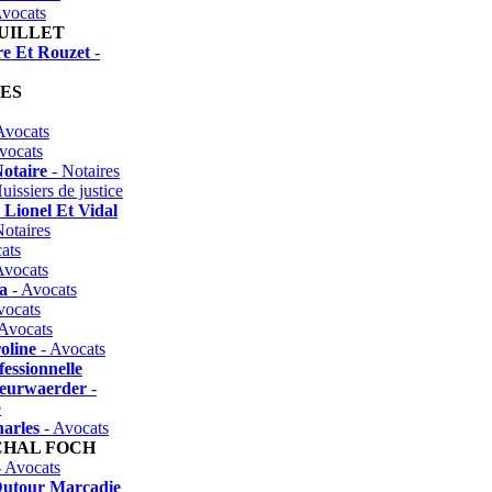
vocats
JUILLET
e Et Rouzet
-
ES
Avocats
vocats
otaire
- Notaires
uissiers de justice
 Lionel Et Vidal
otaires
ats
Avocats
a
- Avocats
vocats
Avocats
oline
- Avocats
fessionnelle
eurwaerder
-
e
arles
- Avocats
HAL FOCH
 Avocats
Dutour Marcadie