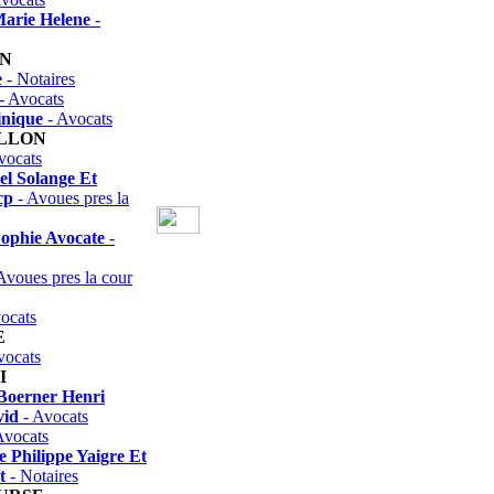
arie Helene
-
EN
e
- Notaires
- Avocats
inique
- Avocats
ILLON
vocats
el Solange Et
cp
- Avoues pres la
ophie Avocate
-
Avoues pres la cour
ocats
E
vocats
I
 Boerner Henri
vid
- Avocats
Avocats
e Philippe Yaigre Et
t
- Notaires