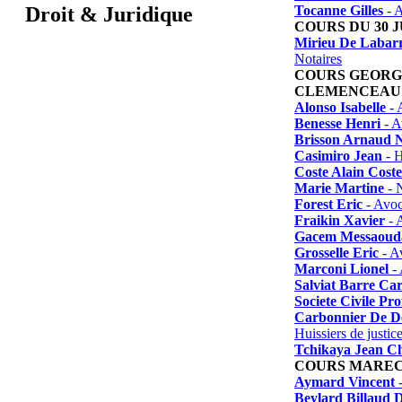
Tocanne Gilles
- A
Droit & Juridique
COURS DU 30 
Mirieu De Labarr
Notaires
COURS GEORG
CLEMENCEAU
Alonso Isabelle
- 
Benesse Henri
- A
Brisson Arnaud N
Casimiro Jean
- H
Coste Alain Coste
Marie Martine
- N
Forest Eric
- Avoc
Fraikin Xavier
- 
Gacem Messaoud
Grosselle Eric
- A
Marconi Lionel
- 
Salviat Barre Car
Societe Civile Pro
Carbonnier De D
Huissiers de justic
Tchikaya Jean Ch
COURS MAREC
Aymard Vincent
-
Beylard Billaud 