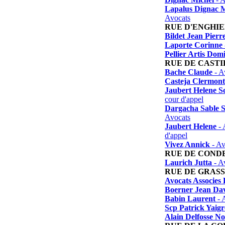
Lapalus Dignac M
Avocats
RUE D'ENGHI
Bildet Jean Pierr
Laporte Corinne
Pellier Artis Dom
RUE DE CAST
Bache Claude
- A
Casteja Clermont
Jaubert Helene S
cour d'appel
Dargacha Sable S
Avocats
Jaubert Helene
- 
d'appel
Vivez Annick
- Av
RUE DE COND
Laurich Jutta
- A
RUE DE GRASS
Avocats Associes
Boerner Jean Da
Babin Laurent
- 
Scp Patrick Yaigr
Alain Delfosse No