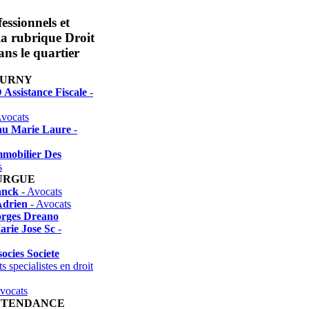
essionnels et
 la rubrique Droit
ns le quartier
OURNY
 Assistance Fiscale
-
vocats
u Marie Laure
-
mobilier Des
s
URGUE
anck
- Avocats
Adrien
- Avocats
rges Dreano
arie Jose Sc
-
socies Societe
s specialistes en droit
vocats
INTENDANCE