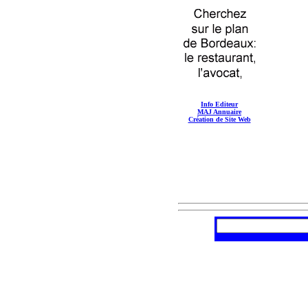
Info Editeur
MAJ Annuaire
Création de Site Web