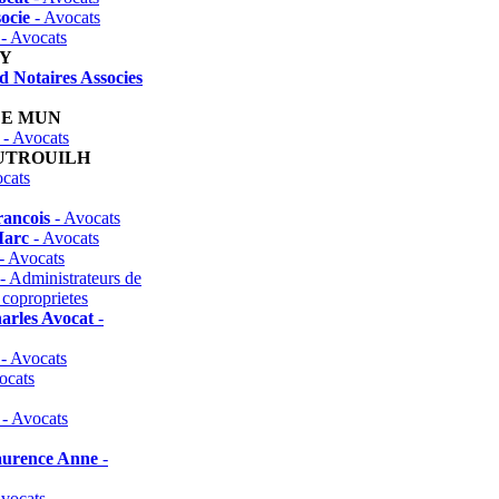
socie
- Avocats
- Avocats
NY
 Notaires Associes
DE MUN
- Avocats
UTROUILH
cats
ancois
- Avocats
Marc
- Avocats
- Avocats
- Administrateurs de
 coproprietes
arles Avocat
-
- Avocats
ocats
- Avocats
Laurence Anne
-
vocats