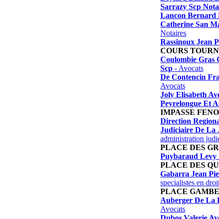
Sarrazy Scp Nota
Lancon Bernard
Catherine San Ma
Notaires
Rassinoux Jean P
COURS TOUR
Coulombie Gras 
Scp
- Avocats
De Contencin Fra
Avocats
Joly Elisabeth Av
Peyrelongue Et A
IMPASSE FENO
Direction Regiona
Judiciaire De La 
administration judi
PLACE DES G
Puybaraud Levy 
PLACE DES Q
Gabarra Jean Pie
specialistes en droi
PLACE GAMB
Auberger De La F
Avocats
Dubos Valerie Av