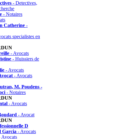
ctives
- Detectives,
echerche
e
- Notaires
ats
n Catherine
-
ocats specialistes en
RDUN
eille
- Avocats
istine
- Huissiers de
ie
- Avocats
Avocat
- Avocats
Autran, M. Poudens -
oci
- Notaires
RDUN
tal
- Avocats
Boudard
- Avocat
RDUN
fessionnelle D
d Garcia
- Avocats
 Avocats