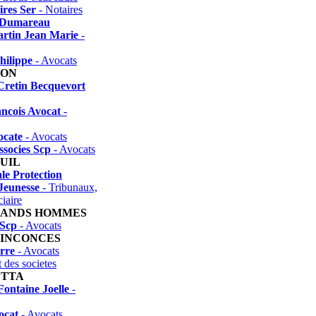
ires Ser
- Notaires
 Dumareau
rtin Jean Marie
-
hilippe
- Avocats
NON
Cretin Becquevort
ncois Avocat
-
ocate
- Avocats
ssocies Scp
- Avocats
UIL
le Protection
Jeunesse
- Tribunaux,
ciaire
RANDS HOMMES
Scp
- Avocats
UINCONCES
rre
- Avocats
t des societes
ETTA
ontaine Joelle
-
ocat
- Avocats