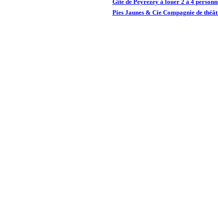
Gîte de Peyrezey à louer 2 à 4 person
Pies Jaunes & Cie Compagnie de théâtr