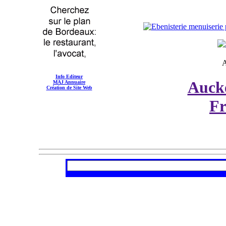
A
Info Editeur
Auck
MAJ Annuaire
Création de Site Web
F