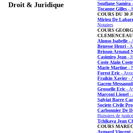
Soufiane Samira
-
Droit & Juridique
Tocanne Gilles
- A
COURS DU 30 
Mirieu De Labarr
Notaires
COURS GEORG
CLEMENCEAU
Alonso Isabelle
- 
Benesse Henri
- A
Brisson Arnaud N
Casimiro Jean
- H
Coste Alain Coste
Marie Martine
- N
Forest Eric
- Avoc
Fraikin Xavier
- 
Gacem Messaoud
Grosselle Eric
- A
Marconi Lionel
- 
Salviat Barre Car
Societe Civile Pro
Carbonnier De D
Huissiers de justic
Tchikaya Jean Ch
COURS MAREC
Aymard Vincent
-