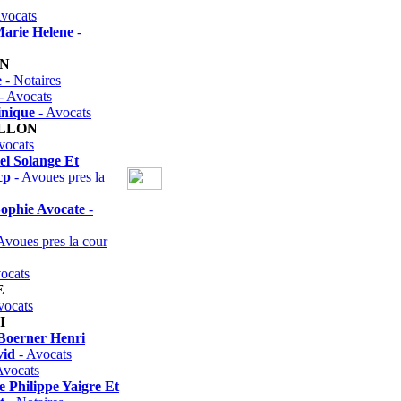
vocats
arie Helene
-
EN
e
- Notaires
- Avocats
inique
- Avocats
ILLON
vocats
el Solange Et
cp
- Avoues pres la
ophie Avocate
-
Avoues pres la cour
ocats
E
vocats
I
 Boerner Henri
vid
- Avocats
Avocats
e Philippe Yaigre Et