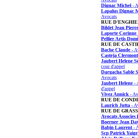
Dignac Michel
- A
Lapalus Dignac M
Avocats
RUE D'ENGHI
Bildet Jean Pierr
Laporte Corinne
Pellier Artis Dom
RUE DE CAST
Bache Claude
- A
Casteja Clermont
Jaubert Helene S
cour d'appel
Dargacha Sable S
Avocats
Jaubert Helene
- 
d'appel
Vivez Annick
- Av
RUE DE COND
Laurich Jutta
- A
RUE DE GRASS
Avocats Associes
Boerner Jean Da
Babin Laurent
- 
Scp Patrick Yaigr