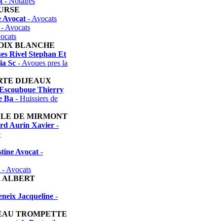
t
- Notaires
URSE
e Avocat
- Avocats
- Avocats
ocats
ROIX BLANCHE
es Rivel Stephan Et
ia Sc
- Avoues pres la
RTE DIJEAUX
e Escouboue Thierry
e Ba
- Huissiers de
LLE DE MIRMONT
rd Aurin Xavier
-
e
tine Avocat
-
- Avocats
 ALBERT
eneix Jacqueline
-
EAU TROMPETTE