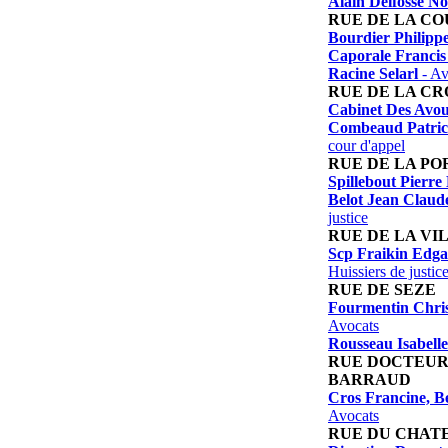
Alain Delfosse No
RUE DE LA CO
Bourdier Philipp
Caporale Francis
Racine Selarl
- Av
RUE DE LA C
Cabinet Des Avou
Combeaud Patric
cour d'appel
RUE DE LA PO
Spillebout Pierr
Belot Jean Claud
justice
RUE DE LA VI
Scp Fraikin Edga
Huissiers de justic
RUE DE SEZE
Fourmentin Chris
Avocats
Rousseau Isabelle
RUE DOCTEUR
BARRAUD
Cros Francine, B
Avocats
RUE DU CHAT