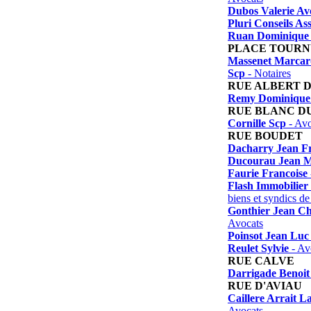
Dubos Valerie Av
Pluri Conseils As
Ruan Dominique
PLACE TOUR
Massenet Marcard
Scp
- Notaires
RUE ALBERT 
Remy Dominique
RUE BLANC D
Cornille Scp
- Avo
RUE BOUDET
Dacharry Jean Fr
Ducourau Jean 
Faurie Francoise
Flash Immobilier
biens et syndics de
Gonthier Jean Ch
Avocats
Poinsot Jean Luc
Reulet Sylvie
- Av
RUE CALVE
Darrigade Benoit
RUE D'AVIAU
Caillere Arrait 
Avocats