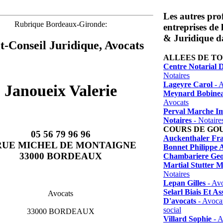
Les autres prof
Rubrique Bordeaux-Gironde:
entreprises de
& Juridique da
t-Conseil Juridique, Avocats
ALLEES DE T
Centre Notarial D
Notaires
Lageyre Carol
- A
Janoueix Valerie
Meynard Bobinea
Avocats
Perval Marche Im
Notaires
- Notaire
COURS DE GO
05 56 79 96 96
Auckenthaler Fr
 RUE MICHEL DE MONTAIGNE
Bonnet Philippe 
33000 BORDEAUX
Chambariere Geo
Martial Stutter M
Notaires
Lepan Gilles
- Avo
Selarl Biais Et As
Avocats
D'avocats
- Avocat
social
33000 BORDEAUX
Villard Sophie
- A