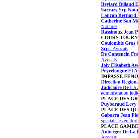
Beylard Billaud 
Sarrazy Scp Nota
Lancon Bernard
Catherine San Ma
Notaires
Rassinoux Jean P
COURS TOUR
Coulombie Gras 
Scp
- Avocats
De Contencin Fra
Avocats
Joly Elisabeth Av
Peyrelongue Et A
IMPASSE FENO
Direction Regiona
Judiciaire De La 
administration judi
PLACE DES G
Puybaraud Levy 
PLACE DES Q
Gabarra Jean Pie
specialistes en droi
PLACE GAMB
Auberger De La F
Avocats