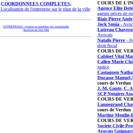
COURS DE L'
COORDONNEES COMPLETES,
Agence Elite Dete
Localisation de l'entreprise sur le plan de la ville
agents prives de r
Biais Pierre Andr
Jock Sonia
- Avoc
ENTREPRISES: Ajoutez ou modifiez vos coordonnées
Lutreau Chavero
Insertion de Site Web
Avocats
Natalis Pierre
- Av
droit fiscal
COURS DE VE
Cabinet Vital Mar
Callen Marie Chr
justice
Castagnon Nathal
Ducasse Manuel 
cours de Verdun
J.-M. Gaute, C. 
SCP Notaires Ass
COURS DE VE
Lannegrand Chan
cours de Verdun
Martine Moulin-
COURS DE VE
Societe Civile Pro
Avocats Guignar