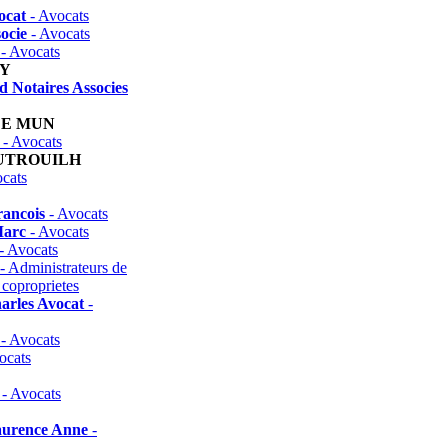
ocat
- Avocats
socie
- Avocats
- Avocats
NY
 Notaires Associes
DE MUN
- Avocats
UTROUILH
cats
ancois
- Avocats
Marc
- Avocats
- Avocats
- Administrateurs de
 coproprietes
arles Avocat
-
- Avocats
ocats
- Avocats
Laurence Anne
-