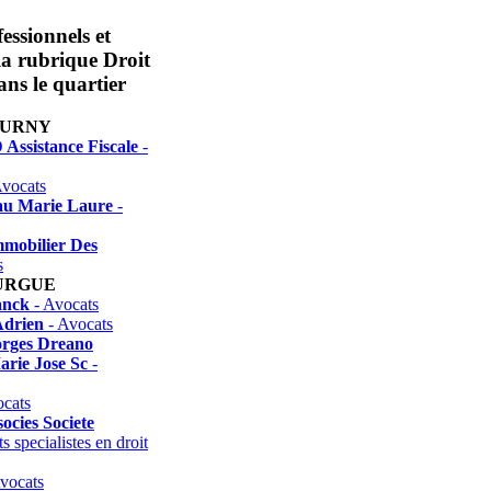
essionnels et
 la rubrique Droit
ns le quartier
OURNY
 Assistance Fiscale
-
vocats
u Marie Laure
-
mobilier Des
s
URGUE
anck
- Avocats
Adrien
- Avocats
rges Dreano
arie Jose Sc
-
cats
socies Societe
s specialistes en droit
vocats