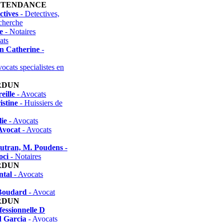
INTENDANCE
ctives
- Detectives,
echerche
e
- Notaires
ats
n Catherine
-
ocats specialistes en
RDUN
eille
- Avocats
istine
- Huissiers de
ie
- Avocats
Avocat
- Avocats
Autran, M. Poudens -
oci
- Notaires
RDUN
tal
- Avocats
Boudard
- Avocat
RDUN
fessionnelle D
d Garcia
- Avocats