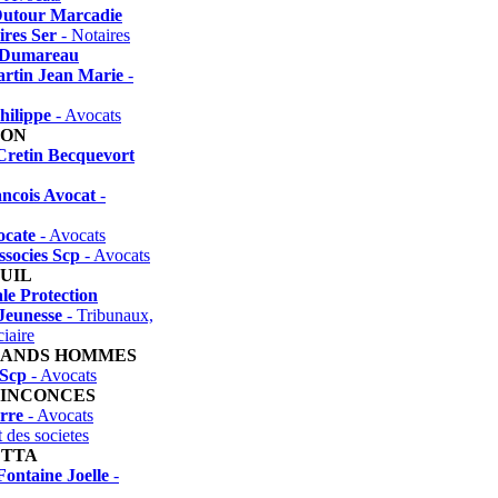
Dutour Marcadie
ires Ser
- Notaires
 Dumareau
rtin Jean Marie
-
hilippe
- Avocats
NON
Cretin Becquevort
ncois Avocat
-
ocate
- Avocats
ssocies Scp
- Avocats
UIL
le Protection
Jeunesse
- Tribunaux,
ciaire
RANDS HOMMES
Scp
- Avocats
UINCONCES
rre
- Avocats
t des societes
ETTA
ontaine Joelle
-