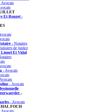
 Avocats
vocats
JUILLET
e Et Rouzet
-
ES
Avocats
vocats
otaire
- Notaires
uissiers de justice
 Lionel Et Vidal
otaires
ats
Avocats
a
- Avocats
vocats
Avocats
oline
- Avocats
fessionnelle
eurwaerder
-
e
arles
- Avocats
HAL FOCH
 Avocats