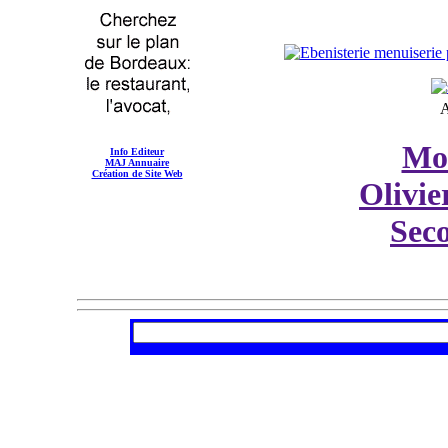
A
Mo
Info Editeur
MAJ Annuaire
Création de Site Web
Olivie
Sec